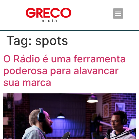
Tag:
spots
O Rádio é uma ferramenta
poderosa para alavancar
sua marca