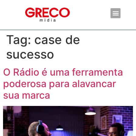
Tag:
case de
sucesso
O Rádio é uma ferramenta
poderosa para alavancar
sua marca